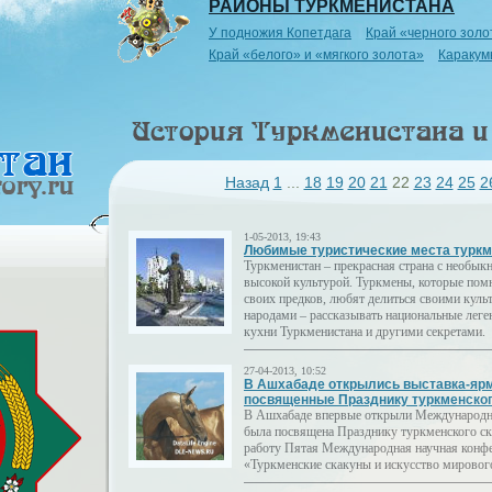
РАЙОНЫ ТУРКМЕНИСТАНА
У подножия Копетдага
Край «черного золо
Край «белого» и «мягкого золота»
Каракум
Назад
1
...
18
19
20
21
22
23
24
25
2
1-05-2013, 19:43
Любимые туристические места турк
Туркменистан – прекрасная страна с необык
высокой культурой. Туркмены, которые помн
своих предков, любят делиться своими кул
народами – рассказывать национальные леге
кухни Туркменистана и другими секретами.
27-04-2013, 10:52
В Ашхабаде открылись выставка-ярм
посвященные Празднику туркменског
В Ашхабаде впервые открыли Международна
была посвящена Празднику туркменского ска
работу Пятая Международная научная конф
«Туркменские скакуны и искусство мирового