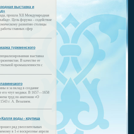
ародная выставка и
ад»
бада, прошла XII Международная
хабад». Цель форума – содействие
номическому развитию столицы
 работы главных сфер
марка туркменского
специализированная выставка
ркменистан. В качестве ее
кстильной промышленности с
лавинецкого
ны и за вклад в создание
е его чтут медики. В 1657—1658
емена труд по анатомии «О
1543 г. А. Везалием.
«Капля воды - крупица
прошел ряд увеселительных
емому в 1-е воскресенье апреля