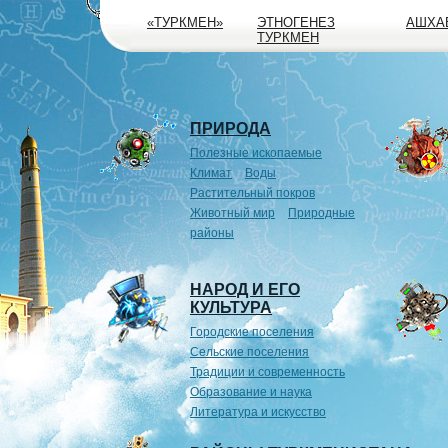
«ТУРКМЕН»
ЭТНОГЕНЕЗ
АШХА
ТУРКМЕН
ПРИРОДА
Полезные ископаемые
Климат
Воды
Растительный покров
Животный мир
Природные
районы
НАРОД И ЕГО
КУЛЬТУРА
Городские поселения
Сельские поселения
Традиции и современность
Образование и наука
Литература и искусство