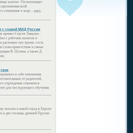
пица золота». Он воплощает
а протяжении всей
о отношение к воде – дару,
я с главой МИД России
в принял Сергея Лаврова -
был с рабочим визитом в
 уделенное ему время, гость
ан слова приветствия и самые
рации В. Путина, а также Д.
ии.
стане
бережного к себе отношения.
остоятельным от родителей,
ого учреждения становится
ент для последующего обучения.
ну поехать и какой город в Европе
ь в две столицы древней Прусии: