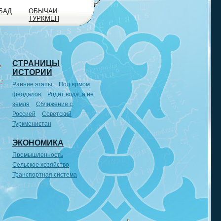
БАД
ОБЫЧАИ
ТУРКМЕН
СТРАНИЦЫ
ИСТОРИИ
Ранние этапы
Под ярмом
феодалов
Родит вода, а не
земля
Сближение с
Россией
Советский
Туркменистан
ЭКОНОМИКА
Промышленность
Сельское хозяйство
Транспортная система