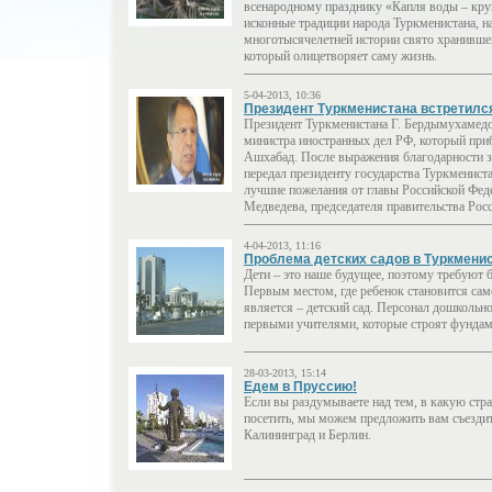
всенародному празднику «Капля воды – кру
исконные традиции народа Туркменистана, н
многотысячелетней истории свято хранившег
который олицетворяет саму жизнь.
5-04-2013, 10:36
Президент Туркменистана встретилс
Президент Туркменистана Г. Бердымухамедо
министра иностранных дел РФ, который при
Ашхабад. После выражения благодарности за
передал президенту государства Туркменист
лучшие пожелания от главы Российской Феде
Медведева, председателя правительства Росс
4-04-2013, 11:16
Проблема детских садов в Туркмени
Дети – это наше будущее, поэтому требуют 
Первым местом, где ребенок становится сам
является – детский сад. Персонал дошкольн
первыми учителями, которые строят фундам
28-03-2013, 15:14
Едем в Пруссию!
Если вы раздумываете над тем, в какую стра
посетить, мы можем предложить вам съездит
Калининград и Берлин.