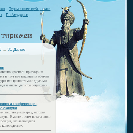
та»
Туркменские субтропики
ы
По Амударье
6
...
31
Далее
мен
новенно красивой природой и
ят и чтут все традиции и обычаи
ьтурными ценностями с другими
нды и мифы, делится рецептами
арка и конференция,
о скакуна
я выставку-ярмарку, которая
куна. Вместе с этим начала свою
еренция, называющаяся
 коневодства».