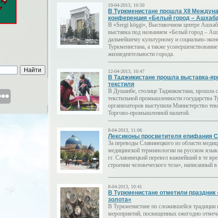
19-04-2013, 10:50
В Туркменистане прошла XII Междун
конференция «Белый город – Ашхаб
В «Sergi köşgi», Выставочном центре Ашха
выставка под названием «Белый город – Аш
дальнейшему культурному и социально-эко
Туркменистана, а также усовершенствование
жизнедеятельности города.
12-04-2013, 10:47
В Таджикистане прошла выставка-яр
текстиля
В Душанбе, столице Таджикистана, прошла 
текстильной промышленности государства Ту
организаторов выступили Министерство те
Торгово-промышленной палатой.
8-04-2013, 11:06
Лексиконы просветителя епифания С
За переводы Славинецкого из области медици
медицинской терминологии на русском язык
гг. Славинецкий перевел важнейший в те вр
строении человеческого тела», написанный в 
8-04-2013, 10:41
В Туркменистане отметили праздник 
золота»
В Туркменистане по сложившейся традиции 
мероприятий, посвященных ежегодно отмеча