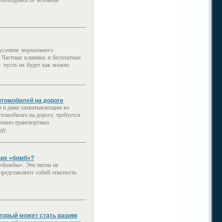
необходимости человека
условие нормального
 Частные клиники и бесплатные
 пусть их будет как можно
втомобилей на дороге
м и даже захватывающим во
втомобилях на дороге, требуется
рожно-транспортных
ду.
ьих «бомб»?
«бомбы». Эти пятна не
представляют собой опасность
оторый может стать вашим