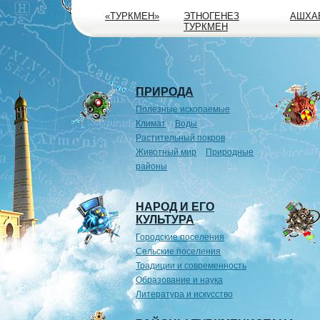
«ТУРКМЕН»
ЭТНОГЕНЕЗ
АШХА
ТУРКМЕН
ПРИРОДА
Полезные ископаемые
Климат
Воды
Растительный покров
Животный мир
Природные
районы
НАРОД И ЕГО
КУЛЬТУРА
Городские поселения
Сельские поселения
Традиции и современность
Образование и наука
Литература и искусство