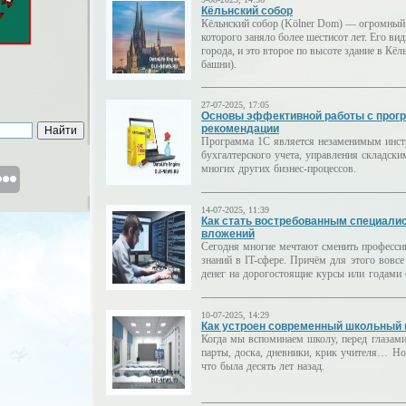
Кёльнский собор
Кёльнский собор (Kölner Dom) — огромный 
которого заняло более шестисот лет. Его ви
города, и это второе по высоте здание в Кё
башни).
27-07-2025, 17:05
Основы эффективной работы с прогр
рекомендации
Программа 1С является незаменимым инст
бухгалтерского учета, управления складски
многих других бизнес-процессов.
14-07-2025, 11:39
Как стать востребованным специалис
вложений
Сегодня многие мечтают сменить професси
знаний в IT-сфере. Причём для этого вовсе
денег на дорогостоящие курсы или годами 
10-07-2025, 14:29
Как устроен современный школьный к
Когда мы вспоминаем школу, перед глазами
парты, доска, дневники, крик учителя… Но
что была десять лет назад.