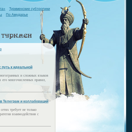
та»
Туркменские субтропики
ы
По Амударье
е
: путь к идеальной
многогранных и сложных языков
я его многочисленных правил,
в Телеграм и коллабораций
сетях требует не только
тратегии взаимодействия с