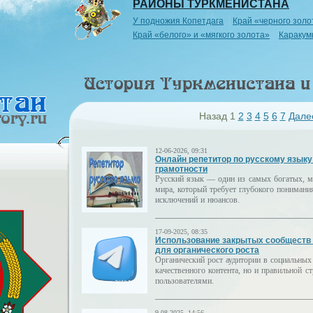
РАЙОНЫ ТУРКМЕНИСТАНА
У подножия Копетдага
Край «черного золо
Край «белого» и «мягкого золота»
Каракум
Назад
1
2
3
4
5
6
7
Дале
12-06-2026, 09:31
Онлайн репетитор по русскому языку
грамотности
Русский язык — один из самых богатых, 
мира, который требует глубокого понимани
исключений и нюансов.
17-09-2025, 08:35
Использование закрытых сообществ 
для органического роста
Органический рост аудитории в социальных 
качественного контента, но и правильной с
пользователями.
9-08-2025, 14:56