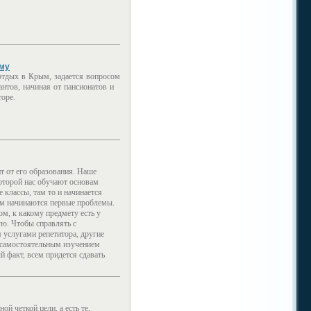
ыму
отдых в Крым, задается вопросом
антов, начиная от пансионатов и
оре.
т от его образования. Наше
которой нас обучают основам
 классы, там то и начинается
там начинаются первые проблемы.
м, к какому предмету есть у
кую. Чтобы справлять с
 услугами репетитора, другие
 самостоятельным изучением
й факт, всем придется сдавать
ой четкой цели, а есть те,