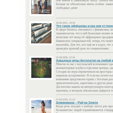
Мы живем в уникальную эпоху. Начать биз
Больше не обязательно иметь особые знако
свободных денег.
26-03-2021, 19:29
Что такое оффшоры и как они устро
В сфере бизнеса, связанного с финансами, п
терминологии, что в ней буквально можно п
несколько лет назад об оффшорных предпри
банковских специальностей, теперь это пон
масштабы. Для тех, кто ещё не в курсе, что э
проведём краткий урок по ознакомлению.
25-09-2020, 22:34
Аркадные игры бесплатно на любой 
Многие из нас с ностальгией вспоминают вре
компьютерные клубы и торговые центры, гд
Сегодня же игры перекочевали на просторы 
широком ассортименте. И если вы хотите в
вниманию представлен сервис с богатым раз
приключенческих, карточных и других разв
Достаточно нажать на интересующую катего
перечнем, в котором обязательно найдется то
27-02-2019, 11:13
Доминикана – Рай на Земле
Когда речь заходит о выборе места для про
большинство людей ограничиваются станда