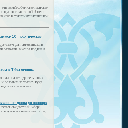
готический собор, строительство
дно практически из любой точки
льне (после телекоммуникационной
аммой 1С: практические
рументом для автоматизации
ми запасами, анализа продаж и
том в IT без лишних
ю или поднять уровень своих
 не обязательно тратить кучу
сидеть за учебниками.
ласс - от доски до сенсора
 встаёт стандартный набор:
 сегодняшняя школа уже не та,