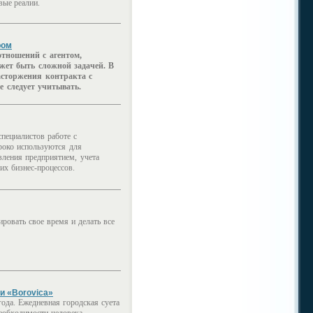
вые реалии.
ром
отношений с агентом,
ет быть сложной задачей.
В
асторжения контракта с
 следует учитывать.
пециалистов работе с
роко используются для
вления предприятием, учета
их бизнес-процессов.
ровать свое время и делать все
и «Borovica»
ода. Ежедневная городская суета