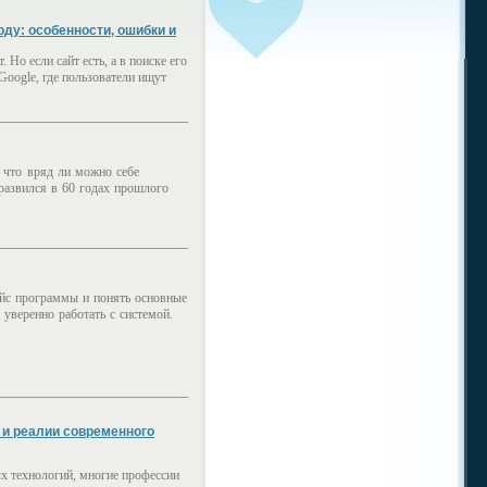
году: особенности, ошибки и
. Но если сайт есть, а в поиске его
Google, где пользователи ищут
, что вряд ли можно себе
 развился в 60 годах прошлого
ейс программы и понять основные
уверенно работать с системой.
 и реалии современного
х технологий, многие профессии