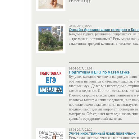
Египет и т.д.).
28-05-2017, 09:20
Онлайн-бронирование номеров в Кр
Каждый турист, решивший отправиться на 
– где можно остановиться? Есть масса вари
заканчивая арендой комнаты в частном сект
16-04-2017, 19:03
Подготовка к ЕГЭ по математике
Будущее каждого человека напрямую зависи
обучение начинается с начальной школы, в 
главных наук. Далее мы переходим в старшие
самое интересное. Или точнее сказать что, 
Именно старшие классы дают понимание о то
человека талант, а какие не даются, ни в ка
поставленными задачами многие пользуются
предпочитают днями напролет проводить за
материала. Объединяет всех один неизменны
единый государственный экзамен.
15-04-2017, 22:20
Учите иностранный язык правильно
Есть люди, которые учат язык для определенн