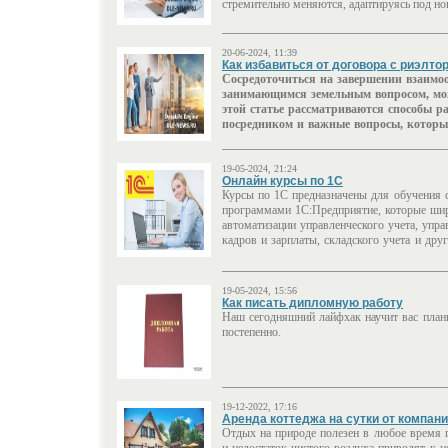
стремительно меняются, адаптируясь под но
20-06-2024, 11:39
Как избавиться от договора с риэлто
Сосредоточиться на завершении взаимо
занимающимся земельным вопросом, мож
этой статье рассматриваются способы р
посредником и важные вопросы, которые
19-05-2024, 21:24
Онлайн курсы по 1С
Курсы по 1С предназначены для обучения с
программами 1С:Предприятие, которые ши
автоматизации управленческого учета, упра
кадров и зарплаты, складского учета и друг
19-05-2024, 15:56
Как писать дипломную работу
Наш сегодняшний лайфхак научит вас плани
постепенно.
19-12-2022, 17:16
Аренда коттеджа на сутки от компани
Отдых на природе полезен в любое время г