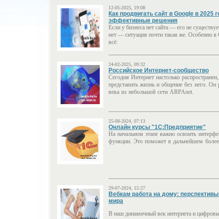
12-05-2025, 19:08
Как продвигать сайт в Google в 2025 
эффективные решения
Если у бизнеса нет сайта — его не существует
нет — ситуация почти такая же. Особенно в 
всё:
24-02-2025, 09:32
Российское Интернет-сообщество
Сегодня Интернет настолько распространен
представить жизнь и общение без него. Он
века из небольшой сети ARPAnet.
25-08-2024, 07:13
Онлайн курсы "1С:Предприятие"
На начальном этапе важно освоить интерф
функции. Это поможет в дальнейшем более 
29-07-2024, 15:27
Вебкам работа на дому: перспективы
мира
В наш динамичный век интернета и цифровы