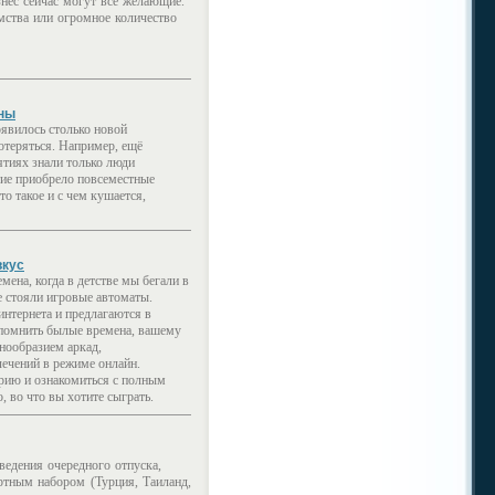
нес сейчас могут все желающие.
мства или огромное количество
ены
оявилось столько новой
отеряться. Например, ещё
ятиях знали только люди
ятие приобрело повсеместные
то такое и с чем кушается,
вкус
мена, когда в детстве мы бегали в
е стояли игровые автоматы.
интернета и предлагаются в
спомнить былые времена, вашему
нообразием аркад,
лечений в режиме онлайн.
рию и ознакомиться с полным
, во что вы хотите сыграть.
ведения очередного отпуска,
ртным набором (Турция, Таиланд,