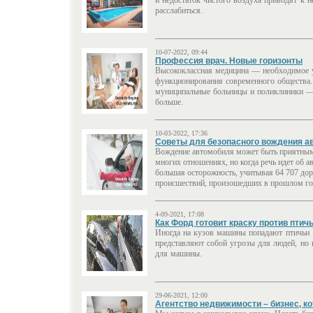
и недостаток чистого воздуха приводят к 
расслабиться.
10-07-2022, 09:44
Профессия врач. Новые горизонты
Высококлассная медицина — необходимое 
функционирования современного общества.
муниципальные больницы и поликлиники —
больше.
10-03-2022, 17:36
Советы для безопасного вождения а
Вождение автомобиля может быть приятны
многих отношениях, но когда речь идет об а
большая осторожность, учитывая 64 707 до
происшествий, произошедших в прошлом го
4-09-2021, 17:08
Как Форд готовит краску против птич
Иногда на кузов машины попадают птичьи 
представляют собой угрозы для людей, но 
для машины.
29-06-2021, 12:00
Агентство недвижимости – бизнес, к