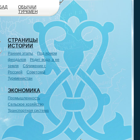
БАД
ОБЫЧАИ
ТУРКМЕН
СТРАНИЦЫ
ИСТОРИИ
Ранние этапы
Под ярмом
феодалов
Родит вода, а не
земля
Сближение с
Россией
Советский
Туркменистан
ЭКОНОМИКА
Промышленность
Сельское хозяйство
Транспортная система