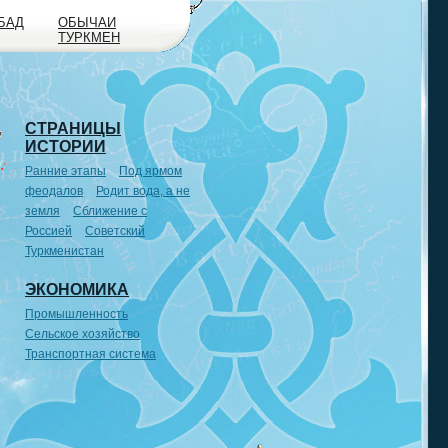
БАД
ОБЫЧАИ
ТУРКМЕН
СТРАНИЦЫ
ИСТОРИИ
Ранние этапы
Под ярмом
феодалов
Родит вода, а не
земля
Сближение с
Россией
Советский
Туркменистан
ЭКОНОМИКА
Промышленность
Сельское хозяйство
Транспортная система