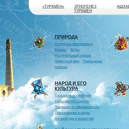
«ТУРКМЕН»
ЭТНОГЕНЕЗ
АШХА
ТУРКМЕН
ПРИРОДА
Полезные ископаемые
Климат
Воды
Растительный покров
Животный мир
Природные
районы
НАРОД И ЕГО
КУЛЬТУРА
Городские поселения
Сельские поселения
Традиции и современность
Образование и наука
Литература и искусство