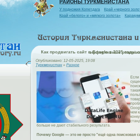
РАЙОНЫ ТУРКМЕНИСТАНА
У подножия Копетдага
Край «черного золо
Край «белого» и «мягкого золота»
Каракум
Как продвигать сайт в Google в 2025 году: особенности, ошибки и эффективные решен
Опубликовано: 12-05-2025, 19:08
Туркменистан
»
Разное
Если 
сущес
поиск
такая
польз
това
пробл
Goog
чем 
конку
стан
больше не дают стабильного результата.
Почему Google — это не просто "ещё одна поисковая 