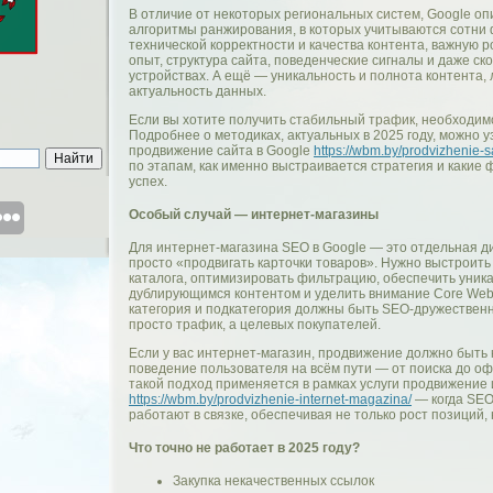
В отличие от некоторых региональных систем, Google о
алгоритмы ранжирования, в которых учитываются сотни
технической корректности и качества контента, важную 
опыт, структура сайта, поведенческие сигналы и даже ск
устройствах. А ещё — уникальность и полнота контента, 
актуальность данных.
Если вы хотите получить стабильный трафик, необходимо
Подробнее о методиках, актуальных в 2025 году, можно у
продвижение сайта в Google
https://wbm.by/prodvizhenie-s
по этапам, как именно выстраивается стратегия и какие
успех.
Особый случай — интернет-магазины
Для интернет-магазина SEO в Google — это отдельная д
просто «продвигать карточки товаров». Нужно выстроить
каталога, оптимизировать фильтрацию, обеспечить уник
дублирующимся контентом и уделить внимание Core Web V
категория и подкатегория должны быть SEO-дружествен
просто трафик, а целевых покупателей.
Если у вас интернет-магазин, продвижение должно быть
поведение пользователя на всём пути — от поиска до о
такой подход применяется в рамках услуги продвижение
https://wbm.by/prodvizhenie-internet-magazina/
— когда SEO
работают в связке, обеспечивая не только рост позиций, 
Что точно не работает в 2025 году?
Закупка некачественных ссылок