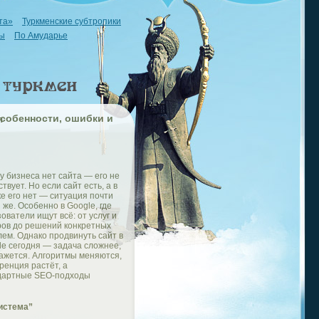
та»
Туркменские субтропики
ы
По Амударье
ия
у бизнеса нет сайта — его не
твует. Но если сайт есть, а в
е его нет — ситуация почти
 же. Особенно в Google, где
ователи ищут всё: от услуг и
ров до решений конкретных
ем. Однако продвинуть сайт в
le сегодня — задача сложнее,
кажется. Алгоритмы меняются,
ренция растёт, а
дартные SEO-подходы
система”