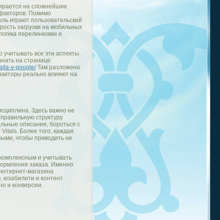
пирается на сложнейшие
 факторов. Помимо
роль играют пользовательский
орость загрузки на мобильных
логика перелинковки и
 учитывать все эти аспекты.
знать на странице
ajta-v-google/
Там разложено
 факторы реально влияют на
исциплина. Здесь важно не
 правильную структуру
альные описания, бороться с
itals. Более того, каждая
ными, чтобы приводить не
 комплексным и учитывать
формления заказа. Именно
 интернет-магазина
, юзабилити и контент
но и конверсии.