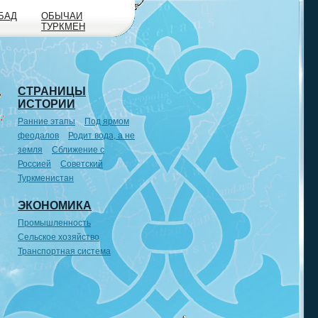
БАД
ОБЫЧАИ
ТУРКМЕН
СТРАНИЦЫ
ИСТОРИИ
Ранние этапы
Под ярмом
феодалов
Родит вода, а не
земля
Сближение с
Россией
Советский
Туркменистан
ЭКОНОМИКА
Промышленность
Сельское хозяйство
Транспортная система