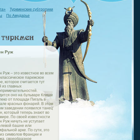
та»
Туркменские субтропики
ы
По Амударье
ен Руж
 Руж – это известное во всем
 классическое парижское
е, которое считается тут
й из главных
опримечательностей.
дится оно на бульваре Клиши
леко от площади Пигаль в
тале красных фонарей. В этом
ом заведении появился танец
н, который теперь знают во
мире. По своей известности
н Руж ничуть не уступает
левой башне или
фальной арке. По сути, это
 из символов Франции и
жа, своеобразное