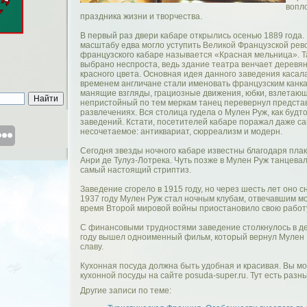
вопл
праздника жизни и творчества.
В первый раз двери кабаре открылись осенью 1889 года.
масштабу едва могло уступить Великой Французской рев
французского кабаре называется «Красная мельница». 
выбрано неспроста, ведь здание театра венчает деревя
красного цвета. Основная идея данного заведения касала
временем англичане стали именовать французским канк
манящие взгляды, грациозные движения, юбки, взлетающи
непристойный по тем меркам танец перевернул предста
развлечениях. Вся столица гудела о Мулен Руж, как буд
заведений. Кстати, посетителей кабаре поражал даже са
несочетаемое: антиквариат, сюрреализм и модерн.
Сегодня звезды ночного кабаре известны благодаря плак
Анри де Тулуз-Лотрека. Чуть позже в Мулен Руж танцевали
самый настоящий стриптиз.
Заведение сгорело в 1915 году, но через шесть лет оно с
1937 году Мулен Руж стал ночным клубам, отвечавшим мо
время Второй мировой войны приостановило свою работ
С финансовыми трудностями заведение столкнулось в де
году вышел одноименный фильм, который вернул Мулен 
славу.
Кухонная посуда должна быть удобная и красивая. Вы м
кухонной посуды на сайте posuda-super.ru. Тут есть разн
Другие записи по теме: