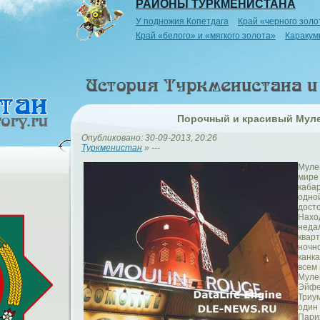
РАЙОНЫ ТУРКМЕНИСТАНА
У подножия Копетдага
Край «черного золо
Край «белого» и «мягкого золота»
Каракум
Порочный и красивый Мул
Опубликовано: 30-09-2013, 20:26
Туркменистан
» ---
Мулен
мире
кабар
одно
дост
Нахо
неда
квар
ночн
канка
всем 
Муле
Эйфе
Триум
один
Пари