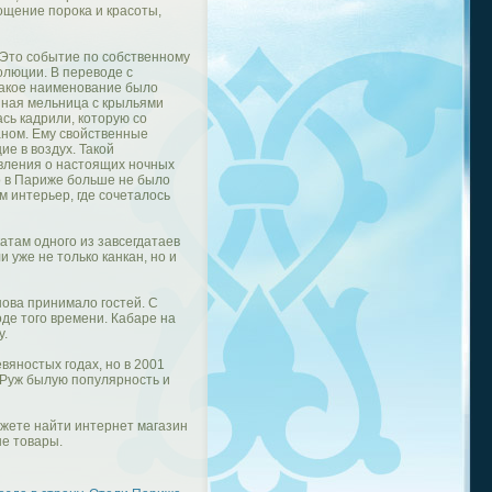
ощение порока и красоты,
 Это событие по собственному
олюции. В переводе с
Такое наименование было
нная мельница с крыльями
сь кадрили, которую со
аном. Ему свойственные
е в воздух. Такой
вления о настоящих ночных
то в Париже больше не было
м интерьер, где сочеталось
атам одного из завсегдатаев
 уже не только канкан, но и
нова принимало гостей. С
де того времени. Кабаре на
у.
вяностых годах, но в 2001
Руж былую популярность и
ожете найти интернет магазин
ые товары.