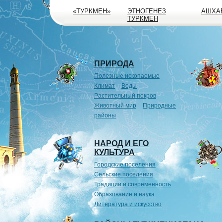
«ТУРКМЕН»
ЭТНОГЕНЕЗ
АШХА
ТУРКМЕН
ПРИРОДА
Полезные ископаемые
Климат
Воды
Растительный покров
Животный мир
Природные
районы
НАРОД И ЕГО
КУЛЬТУРА
Городские поселения
Сельские поселения
Традиции и современность
Образование и наука
Литература и искусство