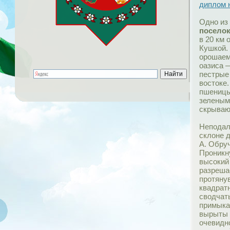
диплом 
Одно из
поселок
в 20 км 
Кушкой.
орошаем
оазиса 
пестрые
востоке
пшеницы
зеленым 
скрываю
Неподал
склоне 
А. Обру
Проникну
высокий
разрешае
протяну
квадрат
сводчаты
примык
вырыты к
очевидн