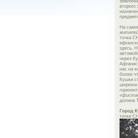
земляно
второго 
назначен
предмет
На само
жителей
точка С
афганск
здесь. 
автомоби
через К
Афганист
нас на ю
более ч
Кушки ст
шеренги
горизон
«фисташ
долина 
Город 
точки СН