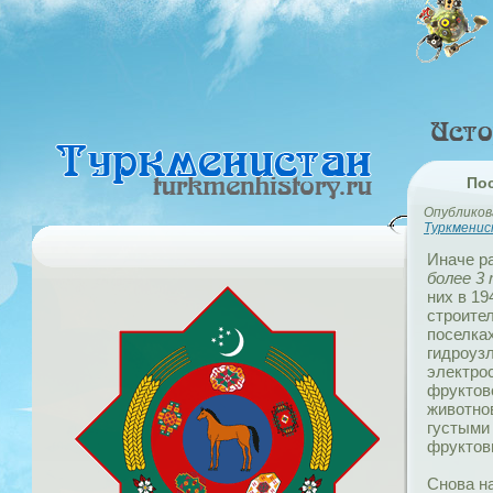
Пос
Опубликова
Туркмени
Иначе р
более 3
них в 19
строите
поселка
гидроуз
электро
фруктово
животно
густыми
фруктов
Снова на